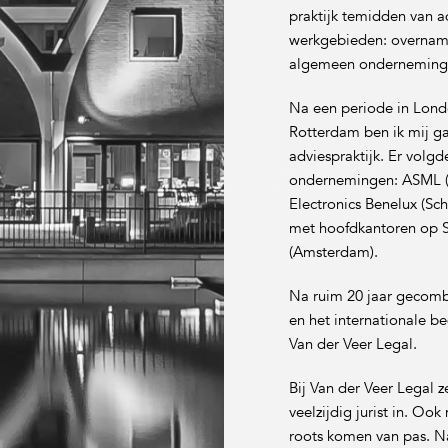
praktijk temidden van a
werkgebieden: overnames
algemeen ondernemings
Na een periode in Lond
Rotterdam ben ik mij ga
adviespraktijk. Er volg
ondernemingen: ASML (
Electronics Benelux (Sch
met hoofdkantoren op S
(Amsterdam).
Na ruim 20 jaar gecombi
en het internationale be
Van der Veer Legal.
Bij Van der Veer Legal ze
veelzijdig jurist in. Oo
roots komen van pas. N