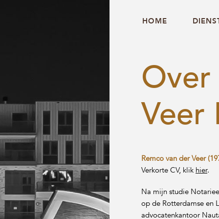
HOME
DIENS
Over 
Veer 
Remco van der Veer (19
Verkorte CV, klik
hier
.
Na mijn studie Notarie
op de Rotterdamse en L
advocatenkantoor Nauta