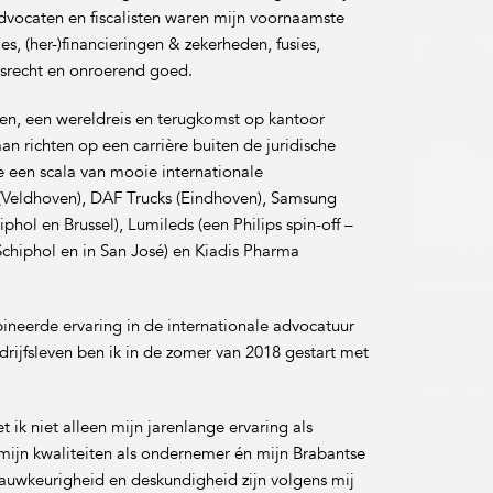
dvocaten en fiscalisten waren mijn voornaamste
, (her-)financieringen & zekerheden, fusies,
recht en onroerend goed.
en, een wereldreis en terugkomst op kantoor
an richten op een carrière buiten de juridische
de een scala van mooie internationale
Veldhoven), DAF Trucks (Eindhoven), Samsung
iphol en Brussel), Lumileds (een Philips spin-off –
chiphol en in San José) en Kiadis Pharma
neerde ervaring in de internationale advocatuur
drijfsleven ben ik in de zomer van 2018 gestart met
t ik niet alleen mijn jarenlange ervaring als
k mijn kwaliteiten als ondernemer én mijn Brabantse
auwkeurigheid en deskundigheid zijn volgens mij